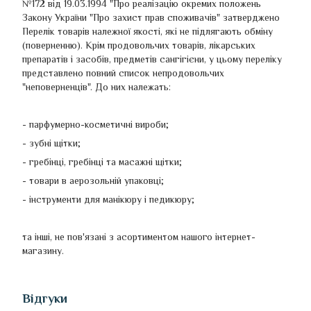
№172 від 19.03.1994 "Про реалізацію окремих положень
Закону України "Про захист прав споживачів" затверджено
Перелік товарів належної якості, які не підлягають обміну
(поверненню). Крім продовольчих товарів, лікарських
препаратів і засобів, предметів сангігієни, у цьому переліку
представлено повний список непродовольчих
"неповерненців". До них належать:
- парфумерно-косметичні вироби;
- зубні щітки;
- гребінці, гребінці та масажні щітки;
- товари в аерозольній упаковці;
- інструменти для манікюру і педикюру;
та інші, не пов'язані з асортиментом нашого інтернет-
магазину.
Відгуки