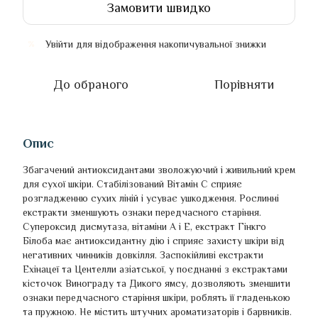
Замовити швидко
Увійти
для відображення накопичувальної знижки
%
До обраного
Порівняти
Опис
Збагачений антиоксидантами зволожуючий і живильний крем
для сухої шкіри. Стабілізований Вітамін С сприяє
розгладженню сухих ліній і усуває ушкодження. Рослинні
екстракти зменшують ознаки передчасного старіння.
Супероксид дисмутаза, вітаміни А і Е, екстракт Гінкго
Білоба має антиоксидантну дію і сприяє захисту шкіри від
негативних чинників довкілля. Заспокійливі екстракти
Ехінацеї та Центелли азіатської, у поєднанні з екстрактами
кісточок Винограду та Дикого ямсу, дозволяють зменшити
ознаки передчасного старіння шкіри, роблять її гладенькою
та пружною. Не містить штучних ароматизаторів і барвників.