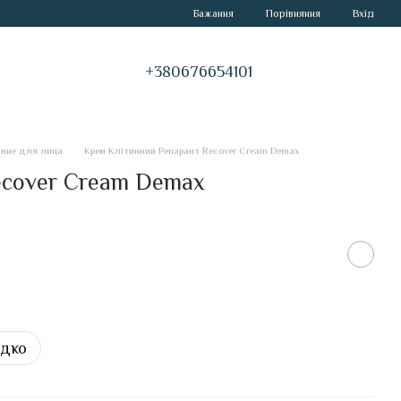
Порівняння
Бажання
Вхід
+380676654101
ание для лица
Крем Клітинний Репарант Recover Cream Demax
ecover Cream Demax
идко