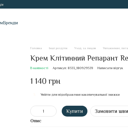
ія
ам
Бренди
Головна
Інші розділи
Уход за лицом
Увлажнение, пит
Крем Клітинний Репарант R
В наявності
Артикул: 8333_180929539
Написати відгук
1 140 грн
Увійти
для відображення накопичувальної знижки
%
Купити
Замовити шв
Опис