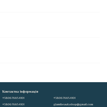
Контактна інформація
+380676654101
+380676654101
+380676654101
glamibeautyshop@gmail.com