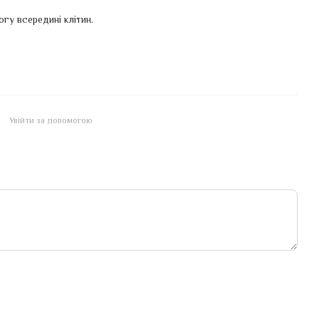
гу всередині клітин.
Увійти за допомогою