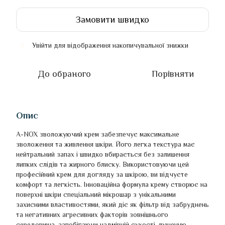
Замовити швидко
Увійти
для відображення накопичувальної знижки
%
До обраного
Порівняти
Опис
A-NOX зволожуючий крем забезпечує максимальне
зволоження та живлення шкіри. Його легка текстура має
нейтральний запах і швидко вбирається без залишення
липких слідів та жирного блиску. Використовуючи цей
професійний крем для догляду за шкірою, ви відчуєте
комфорт та легкість. Інноваційна формула крему створює на
поверхні шкіри спеціальний мікрошар з унікальними
захисними властивостями, який діє як фільтр від забруднень
та негативних агресивних факторів зовнішнього
середовища, запобігаючи надмірній сухості, лущенню,