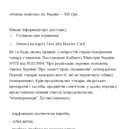
«Новою поштою» по Україні — 100 грн.
Більше інформації про доставку
Готівкою при отриманні
Оплата на карту Visa або Master Card
Як і в будь-якому правилі, у непростій справі повернення
товару є винятки. Постановою Кабінету Міністрів України
№172 від 19.03.1994 "Про реалізацію окремих положень
Закону України "Про захист прав споживачів" затверджено
Перелік товарів належної якості, які не підлягають обміну
(поверненню). Крім продовольчих товарів, лікарських
препаратів і засобів, предметів сангігієни, у цьому переліку
представлено повний список непродовольчих
"неповерненців". До них належать:
- парфумерно-косметичні вироби;
- зубні щітки;
- гребінці, гребінці та масажні щітки;