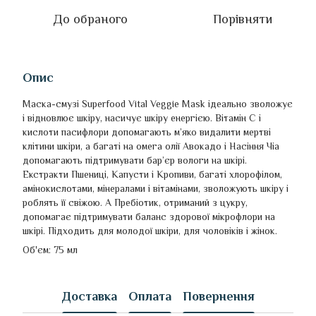
До обраного
Порівняти
Опис
Маска-смузі Superfood Vital Veggie Mask ідеально зволожує
і відновлює шкіру, насичує шкіру енергією. Вітамін С і
кислоти пасифлори допомагають м’яко видалити мертві
клітини шкіри, а багаті на омега олії Авокадо і Насіння Чіа
допомагають підтримувати бар’єр вологи на шкірі.
Екстракти Пшениці, Капусти і Кропиви, багаті хлорофілом,
амінокислотами, мінералами і вітамінами, зволожують шкіру і
роблять її свіжою. А Пребіотик, отриманий з цукру,
допомагає підтримувати баланс здорової мікрофлори на
шкірі. Підходить для молодої шкіри, для чоловіків і жінок.
Об'єм: 75 мл
Доставка
Оплата
Повернення