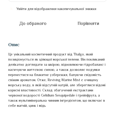
Увійти
для відображення накопичувальної знижки
%
До обраного
Порівняти
Опис
Це унікальний косметичний продукт від Thalgo, який
позиціонується як цілющої морської пелени. Він покликаний
делікатно доглядати за шкірою, відновлюючи гідробаланс і
насичуючи життєвою силою, а також дозволяє подумки
перенестися на блакитне узбережжя, балуючи свідомість
свіжим ароматом. Отже, Reviving Marine Mist є очищену
морську воду, в якій відсутній натрій, але збереглися відомі
корисні властивості. Склад збагачений екстрактами
червоної водорості Gelidium Sesquipedale і грейпфрута, а
також мультимінеральна чинним інгредієнтом, що включає в
себе магній, цинк і мідь