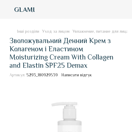
GLAMI
Інші розділи
Уход за лицом
Увлажнение, питание для лица
Зволожувальний Денний Крем з
Колагеном і Еластином
Moisturizing Сream With Collagen
and Elastin SPF25 Demax
Артикул:
5293_180929539
Написати відгук