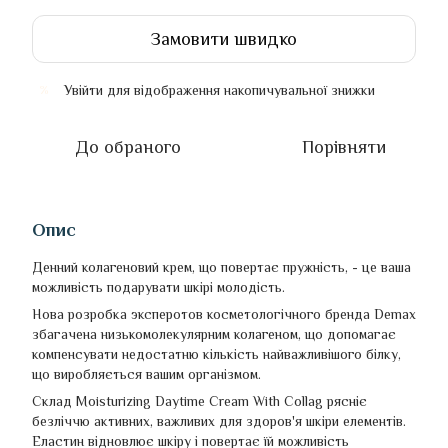
Замовити швидко
Увійти
для відображення накопичувальної знижки
%
До обраного
Порівняти
Опис
Денний колагеновий крем, що повертає пружність, - це ваша
можливість подарувати шкірі молодість.
Нова розробка эксперотов косметологічного бренда Demax
збагачена низькомолекулярним колагеном, що допомагає
компенсувати недостатню кількість найважливішого білку,
що виробляється вашим організмом.
Склад Moisturizing Daytime Cream With Collag рясніє
безліччю активних, важливих для здоров'я шкіри елементів.
Еластин відновлює шкіру і повертає їй можливість