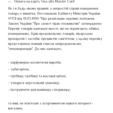
Оплата на карту Visa або Master Card
Як і в будь-якому правилі, у непростій справі повернення
товару є винятки. Постановою Кабінету Міністрів України
№172 від 19.03.1994 "Про реалізацію окремих положень
Закону України "Про захист прав споживачів" затверджено
Перелік товарів належної якості, які не підлягають обміну
(поверненню). Крім продовольчих товарів, лікарських
препаратів і засобів, предметів сангігієни, у цьому переліку
представлено повний список непродовольчих
"неповерненців". До них належать:
- парфумерно-косметичні вироби;
- зубні щітки;
- гребінці, гребінці та масажні щітки;
- товари в аерозольній упаковці;
- інструменти для манікюру і педикюру;
та інші, не пов'язані з асортиментом нашого інтернет-
магазину.