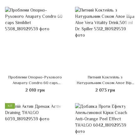
Проблеми Опорно-Рухового
Питний Коктейль з
Апарату Condro 60 caps
Натуральним Соком Алое Віра
Simildiet
Aloe Vera Vitality Drink,500 ml Dr.
2 010 грн
2 073 грн
Spiller
ХІТ