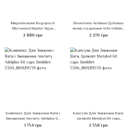
Мікронізовані Водорості
Біологічно Активна Добавка
Micronized Marine Algae
Актив схуднення Activ refining
THALGO
Burner THALGO
2 880 грн
2 270 грн
Комплекс Для Зниження Ваги і
Капсули Для Зниження Ваги,
Зменшення Апетиту Adelplus 60
Целюліт Metabol 60 caps
caps Simildiet
Simildiet
1 754 грн
2 558 грн