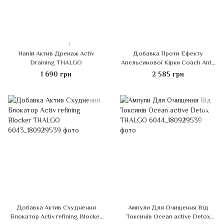
1
Напій Актив Дренаж Activ
Добавка Проти Ефекту
Draining THALGO
Апельсинової Кірки Coach Anti-
Orange Peel Effect THALGO
1 690 грн
2 585 грн
Добавка Актив Схуднення
Ампули Для Очищення Від
Блокатор Activ refining Blocker
Токсинів Ocean active Detox