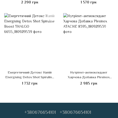
THALGO
THALGO
2 290 грн
1 570 грн
Енергетичний Детокс Напій
Нутріент-антиоксидант
Energising Detox Shot Spiruline
Харчова Добавка Plesinox
Boost THALGO
ATACHE
1 732 грн
2 985 грн
+380676654101
+380676654101