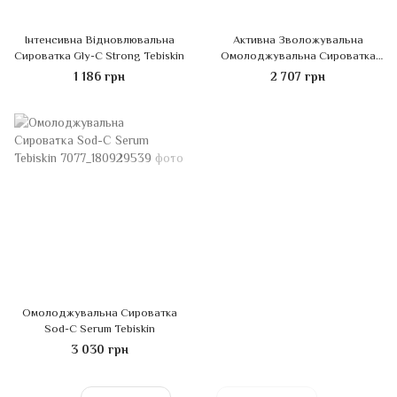
Інтенсивна Відновлювальна
Активна Зволожувальна
Сироватка Gly-C Strong Tebiskin
Омолоджувальна Сироватка
Gluage Tebiskin
1 186 грн
2 707 грн
Омолоджувальна Сироватка
Sod-C Serum Tebiskin
3 030 грн