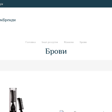
ія
ам
Бренди
Головна
Інші розділи
Макияж
Брови
Брови