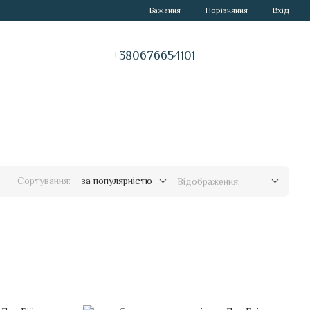
Порівняння
Бажання
Вхід
+380676654101
Сортування:
за популярністю
Відображення: