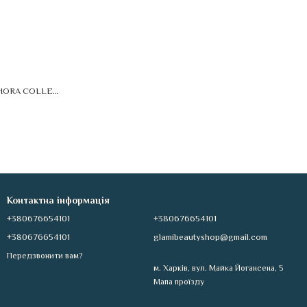
Тінт Для Брів Brow Thickener SEPHORA COLLECTION
Контактна інформація
+380676654101
+380676654101
+380676654101
glamibeautyshop@gmail.com
Передзвонити вам?
м. Харків, вул. Майка Йогансена, 5
Мапа проїзду