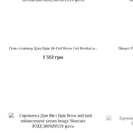
Гель-стайлер Для Брів Hi-Def Brow Gel RevitaLash
Пінцет P
1 312 грн