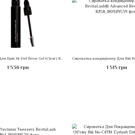
Гель-стайлер Для Брів Hi-Def Brow Gel (Clear) RevitaLash
1 536 грн
1 515 грн