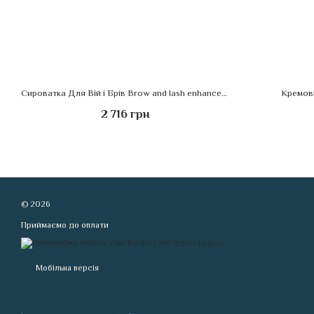
Сироватка Для Вій і Брів Brow and lash enhancement serum Image Skincare
Кремови
2 716 грн
© 2026
Приймаємо до оплати
Мобільна версія