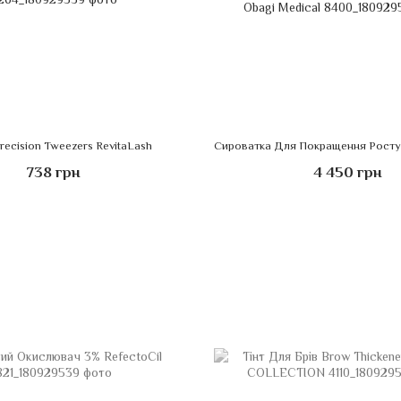
recision Tweezers RevitaLash
738 грн
4 450 грн