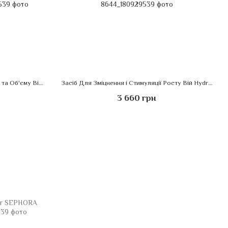
Сироватка Для Покращення Росту та Об'єму Вій Nu-CilTM Eyelash Enhancing Serum Obagi Medical
Засіб Для Зміцнення і Стимуляції Росту Вій HydroPeptide Lash 5mL HydroPeptide
3 660 грн