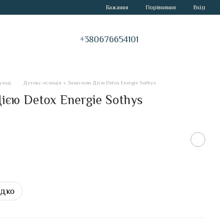
Порівняння
Бажання
Вхід
+380676654101
уход
Детокс-есенція з Захисною Дією Detox Energie Sothys
ією Detox Energie Sothys
идко