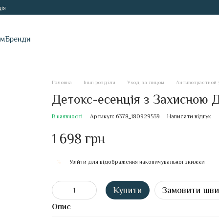
ія
ам
Бренди
Головна
Інші розділи
Уход за лицом
Антивозрастной 
Детокс-есенція з Захисною Д
В наявності
Артикул: 6378_180929539
Написати відгук
1 698 грн
Увійти
для відображення накопичувальної знижки
%
Купити
Замовити шв
Опис