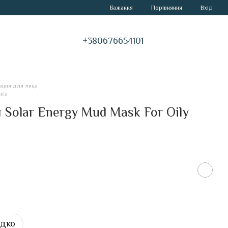
Порівняння
Бажання
Вхід
+380676654101
ация для лица
IGI
Solar Energy Mud Mask For Oily
идко