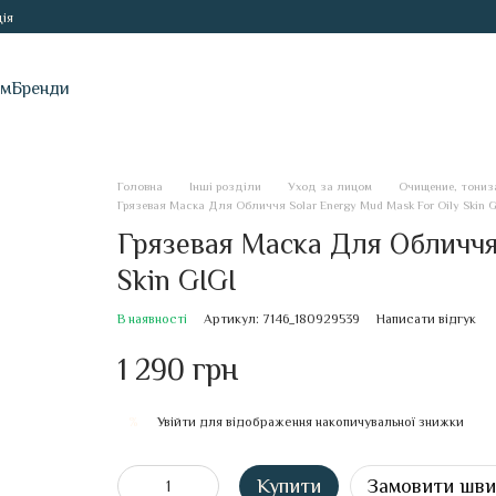
ія
ам
Бренди
Головна
Інші розділи
Уход за лицом
Очищение, тониз
Грязевая Маска Для Обличчя Solar Energy Mud Mask For Oily Skin G
Грязевая Маска Для Обличчя 
Skin GIGI
В наявності
Артикул: 7146_180929539
Написати відгук
1 290 грн
Увійти
для відображення накопичувальної знижки
%
Купити
Замовити шв