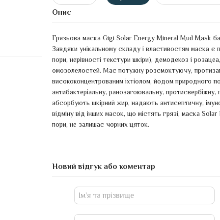
Опис
Грязьова маска Gigi Solar Energy Mineral Mud Mask баг
Завдяки унікальному складу і властивостям маска є па
пори, нерівності текстури шкіри), демодекоз і розацеа
омозолелостей. Має потужну розсмоктуючу, протизап
висококонцентрованим іхтіолом, йодом природного по
антибактеріальну, ранозагоювальну, протисвербіжну, п
абсорбують шкірний жир, надають антисептичну, імун
відміну від інших масок, що містять грязі, маска Sola
пори, не залишає чорних цяток.
Новий відгук або коментар