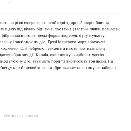
ата на різні мінерали, які необхідні здоровій шкірі обличчя.
нацеєю від вічних бід: акне, постакне (застійні плями, розширені
, фіброзний целюліт, деякі форми піодермії, фурункульозу,
альну і знеболюючу дію. Грязі Мертвого моря збагачені
ходження. Олії чебрецю і евкаліпта мають протизапальну,
ротинабрякову дії. Каолін, окис цинку і карбонат магнію
омодулюючу дію, звужують пори та вирівнюють тон шкіри. На
r Energy має бежевий колір і добре змивається, тому не забиває
Увійти за допомогою