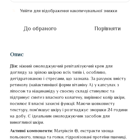
Увійти
для відображення накопичувальної знижки
%
До обраного
Порівняти
Опис
Дія:
ніжний омолоджуючий ревіталізуючий крем для
догляду за зрілою шкірою всіх типів і, особливо,
дегідратованою і стресами, що зазнала. За рахунок вмісту
ретинолу (найактивнішої форми вітаміну А) у капсулах з
ліпосом та ніацинаміду у своєму складі стимулює та
підтримує синтез власного колагену, вирівнює колір шкіри,
посилює її власні захисні функції. Маючи шовковисту
текстуру, пом'якшує шкіру і розгладжує зморшки 24 години
на добу. Є ідеальним омолоджуючим засобом для
вимогливої шкіри.
Активні компоненти:
Матріксіл ®, екстракти хвоща
польового, плюща та голки, гідролізовані протеїни пшениці,