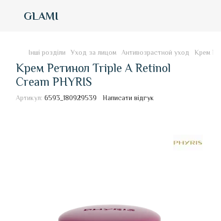
GLAMI
Інші розділи
Уход за лицом
Антивозрастной уход
Крем Рет
Крем Ретинол Triple A Retinol
Cream PHYRIS
Артикул:
6593_180929539
Написати відгук