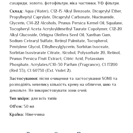
сахариди, золото, фотофільтри, міка частинки, УФ фільтри.
Склад:
Aqua (Water), C12-15 Alkyl Benzoate, Dicaprylyl Ether,
Propylheptyl Caprylate, Dicaprylyl Carbonate, Niacinamide,
Glycerin, C14-22 Alcohols, Prunus Persica Kernel Oil, Squalane,
Tocopheryl Aceta Acryloyldimethyl Taurate Copolymer, C12-20
Alkyl Glucoside, Orbigna Oleifera Seed Oil, Xanthan Gum,
Sodium Cetearyl Sulfate, Retinyl Palmitate, Tocopherol,
Pentylene Glycol, Ethylhexylglycerin, Sorbitan Isoceate,
Sorbitan Isostearate Citrate, Alcohol, Polysorbate 20, Retinol,
Prunus Persica Fruit Extract, Citric Acid, Potassium
Phosphate, Acrylates/C10-30 Parfum (Fragrance), CI 17200
(Red 33), CI 60730 (Ext. Violet 2).
Застосування:
після очищення та застосування SOMI та
розподіліть невелику кількість крему на обличчя, шию та
декольте. Не використовувати зони очей.
Тип шкіри:
для всіх типів
Об'єм:
50 мл
Країна:
Німеччина