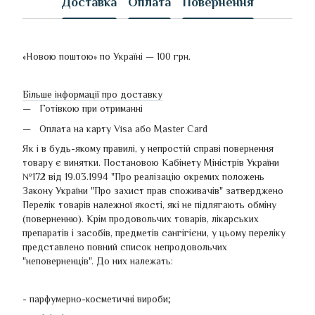
Доставка
Оплата
Повернення
«Новою поштою» по Україні — 100 грн.
Більше інформації про доставку
Готівкою при отриманні
Оплата на карту Visa або Master Card
Як і в будь-якому правилі, у непростій справі повернення
товару є винятки. Постановою Кабінету Міністрів України
№172 від 19.03.1994 "Про реалізацію окремих положень
Закону України "Про захист прав споживачів" затверджено
Перелік товарів належної якості, які не підлягають обміну
(поверненню). Крім продовольчих товарів, лікарських
препаратів і засобів, предметів сангігієни, у цьому переліку
представлено повний список непродовольчих
"неповерненців". До них належать:
- парфумерно-косметичні вироби;