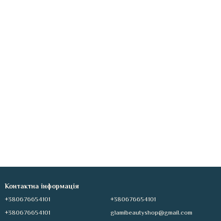
Контактна інформація
+380676654101
+380676654101
+380676654101
glamibeautyshop@gmail.com