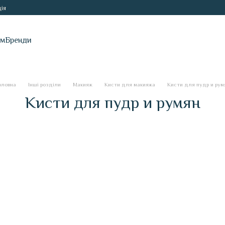
ія
ам
Бренди
оловна
Інші розділи
Макияж
Кисти для макияжа
Кисти для пудр и рум
Кисти для пудр и румян