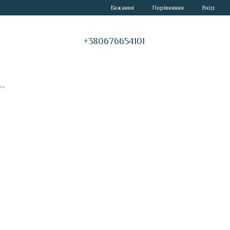
Порівняння
Бажання
Вхід
+380676654101
ян