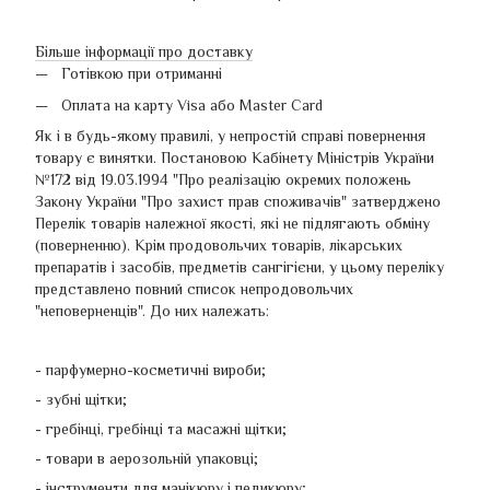
Більше інформації про доставку
Готівкою при отриманні
Оплата на карту Visa або Master Card
Як і в будь-якому правилі, у непростій справі повернення
товару є винятки. Постановою Кабінету Міністрів України
№172 від 19.03.1994 "Про реалізацію окремих положень
Закону України "Про захист прав споживачів" затверджено
Перелік товарів належної якості, які не підлягають обміну
(поверненню). Крім продовольчих товарів, лікарських
препаратів і засобів, предметів сангігієни, у цьому переліку
представлено повний список непродовольчих
"неповерненців". До них належать:
- парфумерно-косметичні вироби;
- зубні щітки;
- гребінці, гребінці та масажні щітки;
- товари в аерозольній упаковці;
- інструменти для манікюру і педикюру;