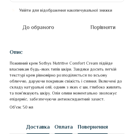
Увійти
для відображення накопичувальної знижки
%
До обраного
Порівняти
Опис
Поживний крем Sothys Nutritive Comfort Cream підійде
власникам будь-яких типів шкіри. Завдяки досить легкій
текстурі крем рівномірно розподіляється по всьому
обличчю, даруючи покривам свіжість і сяяння. Включені до
складу натуральні олії, одним з яких є ши, глибоко живлять
та пом'якшують шкіру. Олія оливи моментально зволожує
епідерміс, забезпечуючи антиоксидантний захист.
Об'єм: 50 мл
Доставка
Оплата
Повернення