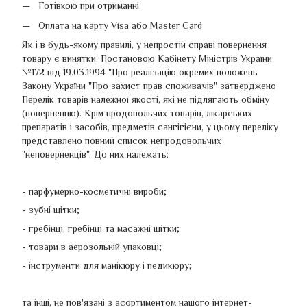
Готівкою при отриманні
Оплата на карту Visa або Master Card
Як і в будь-якому правилі, у непростій справі повернення
товару є винятки. Постановою Кабінету Міністрів України
№172 від 19.03.1994 "Про реалізацію окремих положень
Закону України "Про захист прав споживачів" затверджено
Перелік товарів належної якості, які не підлягають обміну
(поверненню). Крім продовольчих товарів, лікарських
препаратів і засобів, предметів сангігієни, у цьому переліку
представлено повний список непродовольчих
"неповерненців". До них належать:
- парфумерно-косметичні вироби;
- зубні щітки;
- гребінці, гребінці та масажні щітки;
- товари в аерозольній упаковці;
- інструменти для манікюру і педикюру;
та інші, не пов'язані з асортиментом нашого інтернет-