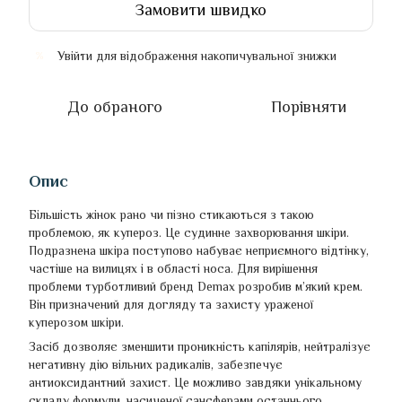
Замовити швидко
Увійти
для відображення накопичувальної знижки
%
До обраного
Порівняти
Опис
Більшість жінок рано чи пізно стикаються з такою
проблемою, як купероз. Це судинне захворювання шкіри.
Подразнена шкіра поступово набуває неприємного відтінку,
частіше на вилицях і в області носа. Для вирішення
проблеми турботливий бренд Demax розробив м’який крем.
Він призначений для догляду та захисту ураженої
куперозом шкіри.
Засіб дозволяє зменшити проникність капілярів, нейтралізує
негативну дію вільних радикалів, забезпечує
антиоксидантний захист. Це можливо завдяки унікальному
складу формули, насиченої сансферами останнього