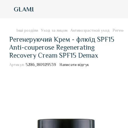
GLAMI
Інші розділи
Уход за лицом
Антивозрастной уход
Регенер
Регенеруючий Крем - флюїд SPF15
Anti-couperose Regenerating
Recovery Cream SPF15 Demax
Артикул:
5286_180929539
Написати відгук