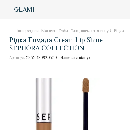
GLAMI
Інші розділи
Макияж
Губы
Тинт, пигмент для губ
Рідка П
Рідка Помада Cream Lip Shine
SEPHORA COLLECTION
Артикул:
3835_180929539
Написати відгук