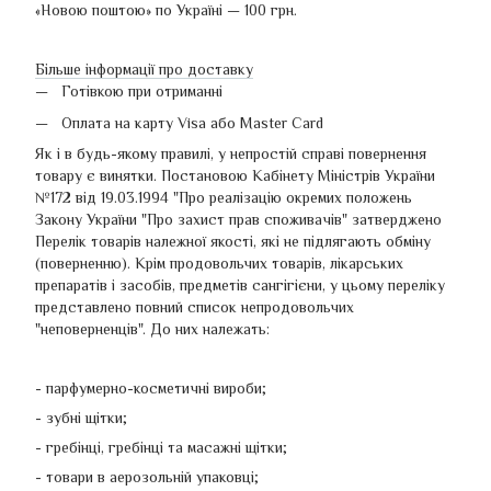
«Новою поштою» по Україні — 100 грн.
Більше інформації про доставку
Готівкою при отриманні
Оплата на карту Visa або Master Card
Як і в будь-якому правилі, у непростій справі повернення
товару є винятки. Постановою Кабінету Міністрів України
№172 від 19.03.1994 "Про реалізацію окремих положень
Закону України "Про захист прав споживачів" затверджено
Перелік товарів належної якості, які не підлягають обміну
(поверненню). Крім продовольчих товарів, лікарських
препаратів і засобів, предметів сангігієни, у цьому переліку
представлено повний список непродовольчих
"неповерненців". До них належать:
- парфумерно-косметичні вироби;
- зубні щітки;
- гребінці, гребінці та масажні щітки;
- товари в аерозольній упаковці;