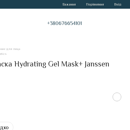
Порівняння
Бажання
Вхід
+380676654101
ание для лица
tics
ка Hydrating Gel Mask+ Janssen
идко