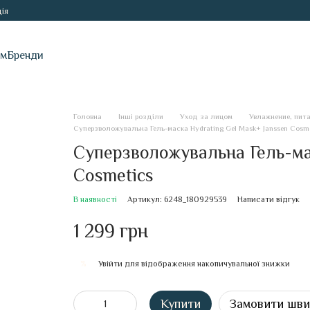
ія
ам
Бренди
Головна
Інші розділи
Уход за лицом
Увлажнение, пит
Суперзволожувальна Гель-маска Hydrating Gel Mask+ Janssen Cosme
Суперзволожувальна Гель-мас
Cosmetics
В наявності
Артикул: 6248_180929539
Написати відгук
1 299 грн
Увійти
для відображення накопичувальної знижки
%
Купити
Замовити шв