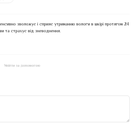
тенсивно зволожує і сприяє утриманню вологи в шкірі протягом 24
ви та страхує від зневоднення.
Увійти за допомогою