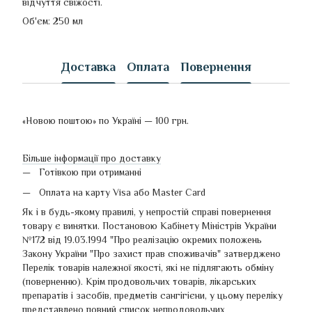
відчуття свіжості.
Об'єм: 250 мл
Доставка
Оплата
Повернення
«Новою поштою» по Україні — 100 грн.
Більше інформації про доставку
Готівкою при отриманні
Оплата на карту Visa або Master Card
Як і в будь-якому правилі, у непростій справі повернення
товару є винятки. Постановою Кабінету Міністрів України
№172 від 19.03.1994 "Про реалізацію окремих положень
Закону України "Про захист прав споживачів" затверджено
Перелік товарів належної якості, які не підлягають обміну
(поверненню). Крім продовольчих товарів, лікарських
препаратів і засобів, предметів сангігієни, у цьому переліку
представлено повний список непродовольчих