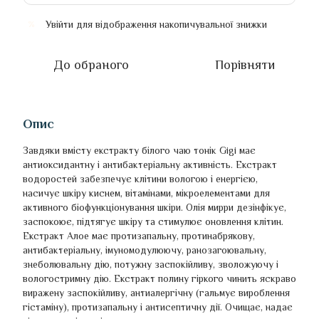
Увійти
для відображення накопичувальної знижки
%
До обраного
Порівняти
Опис
Завдяки вмісту екстракту білого чаю тонік Gigi має
антиоксидантну і антибактеріальну активність. Екстракт
водоростей забезпечує клітини вологою і енергією,
насичує шкіру киснем, вітамінами, мікроелементами для
активного біофункціонування шкіри. Олія мирри дезінфікує,
заспокоює, підтягує шкіру та стимулює оновлення клітин.
Екстракт Алое має протизапальну, протинабрякову,
антибактеріальну, імуномодулюючу, ранозагоювальну,
знеболювальну дію, потужну заспокійливу, зволожуючу і
вологостримну дію. Екстракт полину гіркого чинить яскраво
виражену заспокійливу, антиалергічну (гальмує вироблення
гістаміну), протизапальну і антисептичну дії. Очищає, надає