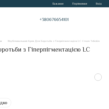
Порівняння
Бажання
Вхід
+380676654101
ри
Відбілювальний Крем Для Боротьби з Гіперпігментацією LC Cream Tebiskin
ротьби з Гіперпігментацією LC
идко