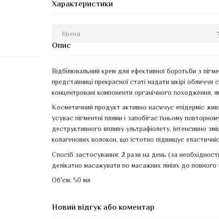
Характеристики
Бренд
Опис
Відбілювальний крем для ефективної боротьби з пігме
представниці прекрасної статі надати шкірі обличчя с
концентровані компоненти органічного походження, я
Косметичний продукт активно насичує епідерміс жив
усуває пігментні плями і запобігає їхньому повторном
деструктивного впливу ультрафіолету, інтенсивно змі
колагенових волокон, що істотно підвищує еластичніст
Спосіб застосування: 2 рази на день (за необхідності
делікатно масажувати по масажних лініях до повного 
Об'єм: 50 мл
Новий відгук або коментар