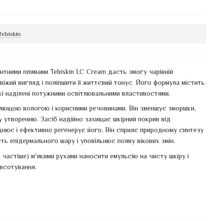
Tebiskin
нтними плямами Tebiskin LC Cream дасть змогу чарівній
віжий вигляд і поліпшити її життєвий тонус. Його формула містить
кі наділені потужними освітлювальними властивостями.
лющою вологою і корисними речовинами. Він зменшує зморшки,
у утворенню. Засіб надійно захищає шкірний покрив від
цнює і ефективно регенерує його. Він сприяє природному синтезу
ь епідермального шару і уповільнює появу вікових змін.
 частіше) м'якими рухами наносити емульсію на чисту шкіру і
всотування.