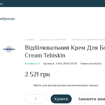
ія
ам
Бренди
Головна
Догдяд за обличчям
Засоби для проблемної шкі
Відбілювальний Крем Для Бо
Cream Tebiskin
В наявності
Артикул: 7064_180929539
Написати відгук
2 521 грн
Увійти
для відображення накопичувальної знижки
%
Купити
Замовити шв