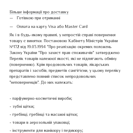
Більше інформації про доставку
Готівкою при отриманні
Оплата на карту Visa або Master Card
Як і в будь-якому правилі, у непростій справі повернення
товару є винятки. Постановою Кабінету Міністрів України
№172 від 19.03.1994 "Про реалізацію окремих положень
Закону України "Про захист прав споживачів" затверджено
Перелік товарів належної якості, які не підлягають обміну
(поверненню). Крім продовольчих товарів, лікарських
препаратів і засобів, предметів сангігієни, у цьому переліку
представлено повний список непродовольчих
"неповерненців". До них належать:
- парфумерно-косметичні вироби;
- зубні щітки;
- гребінці, гребінці та масажні щітки;
- товари в аерозольній упаковці;
- інструменти для манікюру і педикюру;