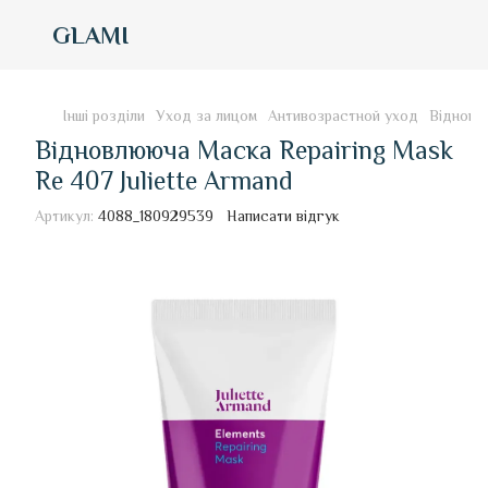
GLAMI
Інші розділи
Уход за лицом
Антивозрастной уход
Відновлю
Відновлююча Маска Repairing Mask
Re 407 Juliette Armand
Артикул:
4088_180929539
Написати відгук