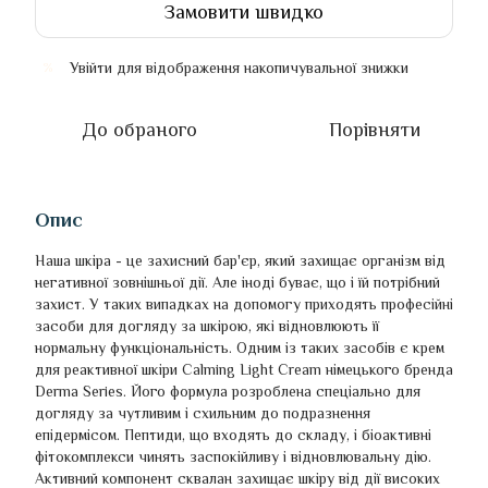
Замовити швидко
Увійти
для відображення накопичувальної знижки
%
До обраного
Порівняти
Опис
Наша шкіра - це захисний бар'єр, який захищає організм від
негативної зовнішньої дії. Але іноді буває, що і їй потрібний
захист. У таких випадках на допомогу приходять професійні
засоби для догляду за шкірою, які відновлюють її
нормальну функціональність. Одним із таких засобів є крем
для реактивної шкіри Calming Light Cream німецького бренда
Derma Series. Його формула розроблена спеціально для
догляду за чутливим і схильним до подразнення
епідермісом. Пептиди, що входять до складу, і біоактивні
фітокомплекси чинять заспокійливу і відновлювальну дію.
Активний компонент сквалан захищає шкіру від дії високих