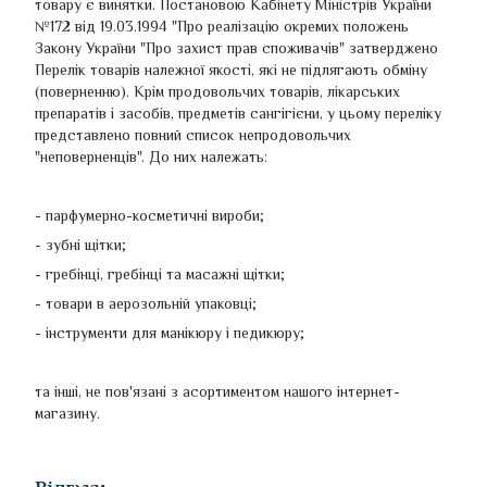
товару є винятки. Постановою Кабінету Міністрів України
№172 від 19.03.1994 "Про реалізацію окремих положень
Закону України "Про захист прав споживачів" затверджено
Перелік товарів належної якості, які не підлягають обміну
(поверненню). Крім продовольчих товарів, лікарських
препаратів і засобів, предметів сангігієни, у цьому переліку
представлено повний список непродовольчих
"неповерненців". До них належать:
- парфумерно-косметичні вироби;
- зубні щітки;
- гребінці, гребінці та масажні щітки;
- товари в аерозольній упаковці;
- інструменти для манікюру і педикюру;
та інші, не пов'язані з асортиментом нашого інтернет-
магазину.